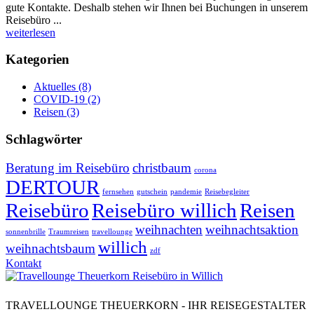
gute Kontakte. Deshalb stehen wir Ihnen bei Buchungen in unserem
Reisebüro ...
weiterlesen
Kategorien
Aktuelles
(8)
COVID-19
(2)
Reisen
(3)
Schlagwörter
Beratung im Reisebüro
christbaum
corona
DERTOUR
fernsehen
gutschein
pandemie
Reisebegleiter
Reisebüro
Reisebüro willich
Reisen
weihnachten
weihnachtsaktion
sonnenbrille
Traumreisen
travellounge
willich
weihnachtsbaum
zdf
Kontakt
TRAVELLOUNGE THEUERKORN - IHR REISEGESTALTER