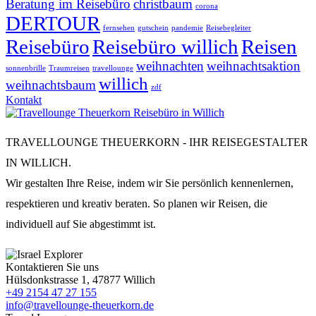
Beratung im Reisebüro
christbaum
corona
DERTOUR
fernsehen
gutschein
pandemie
Reisebegleiter
Reisebüro
Reisebüro willich
Reisen
weihnachten
weihnachtsaktion
sonnenbrille
Traumreisen
travellounge
willich
weihnachtsbaum
zdf
Kontakt
TRAVELLOUNGE THEUERKORN - IHR REISEGESTALTER
IN WILLICH.
Wir gestalten Ihre Reise, indem wir Sie persönlich kennenlernen,
respektieren und kreativ beraten. So planen wir Reisen, die
individuell auf Sie abgestimmt ist.
Kontaktieren Sie uns
Hülsdonkstrasse 1, 47877 Willich
+49 2154 47 27 155
info@travellounge-theuerkorn.de