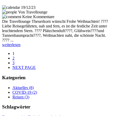
19/12/23
Von Travellounge
Keine Kommentare
Die Travellounge Theuerkorn wünscht Frohe Weihnachten! ????
Liebe Reisegefährten, nah und fern, es ist die festliche Zeit unter
leuchtendem Stern. ???? Plätzchenduft????, Glühwein????und
Tannenbaumpracht????, Weihnachten naht, die schönste Nacht.
???? ...
weiterlesen
1
2
3
NEXT PAGE
Kategorien
Aktuelles
(8)
COVID-19
(2)
Reisen
(3)
Schlagwörter