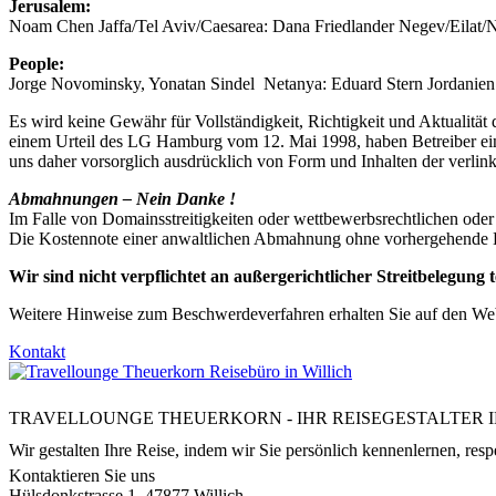
Jerusalem:
Noam Chen Jaffa/Tel Aviv/Caesarea: Dana Friedlander Negev/Eilat/Na
People:
Jorge Novominsky, Yonatan Sindel Netanya: Eduard Stern Jordanie
Es wird keine Gewähr für Vollständigkeit, Richtigkeit und Aktualität
einem Urteil des LG Hamburg vom 12. Mai 1998, haben Betreiber einer
uns daher vorsorglich ausdrücklich von Form und Inhalten der verlinkt
Abmahnungen – Nein Danke !
Im Falle von Domainsstreitigkeiten oder wettbewerbsrechtlichen oder 
Die Kostennote einer anwaltlichen Abmahnung ohne vorhergehende K
Wir sind nicht verpflichtet an außergerichtlicher Streitbelegung 
Weitere Hinweise zum Beschwerdeverfahren erhalten Sie auf den Webse
Kontakt
TRAVELLOUNGE THEUERKORN - IHR REISEGESTALTER I
Wir gestalten Ihre Reise, indem wir Sie persönlich kennenlernen, respe
Kontaktieren Sie uns
Hülsdonkstrasse 1, 47877 Willich