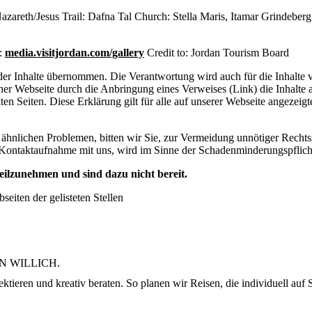
zareth/Jesus Trail: Dafna Tal Church: Stella Maris, Itamar Grindebe
n:
media.visitjordan.com/gallery
Credit to: Jordan Tourism Board
 der Inhalte übernommen. Die Verantwortung wird auch für die Inhalte 
 Webseite durch die Anbringung eines Verweises (Link) die Inhalte au
en Seiten. Diese Erklärung gilt für alle auf unserer Webseite angezeig
ähnlichen Problemen, bitten wir Sie, zur Vermeidung unnötiger Rechtsst
ontaktaufnahme mit uns, wird im Sinne der Schadenminderungspflich
teilzunehmen und sind dazu nicht bereit.
iten der gelisteten Stellen
N WILLICH.
ktieren und kreativ beraten. So planen wir Reisen, die individuell auf S