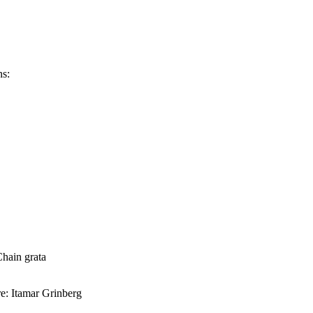
ns:
hain grata
e: Itamar Grinberg