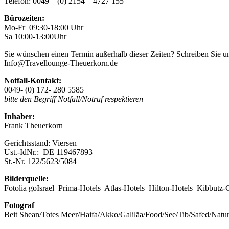
Telefon: 0049 – (0) 2154 – 4727 155
Bürozeiten:
Mo-Fr 09:30-18:00 Uhr
Sa 10:00-13:00Uhr
Sie wünschen einen Termin außerhalb dieser Zeiten? Schreiben Sie u
Info@Travellounge-Theuerkorn.de
Notfall-Kontakt:
0049- (0) 172- 280 5585
bitte den Begriff Notfall/Notruf respektieren
Inhaber:
Frank Theuerkorn
Gerichtsstand: Viersen
Ust.-IdNr.: DE 119467893
St.-Nr. 122/5623/5084
Bilderquelle:
Fotolia goIsrael Prima-Hotels Atlas-Hotels Hilton-Hotels Kibbutz-C
Fotograf
Beit Shean/Totes Meer/Haifa/Akko/Galiläa/Food/See/Tib/Safed/Natur