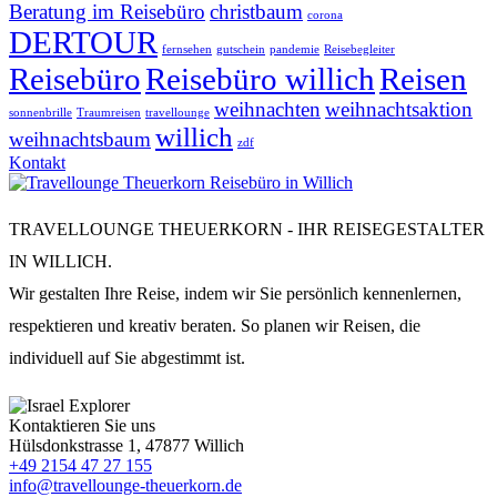
Beratung im Reisebüro
christbaum
corona
DERTOUR
fernsehen
gutschein
pandemie
Reisebegleiter
Reisebüro
Reisebüro willich
Reisen
weihnachten
weihnachtsaktion
sonnenbrille
Traumreisen
travellounge
willich
weihnachtsbaum
zdf
Kontakt
TRAVELLOUNGE THEUERKORN - IHR REISEGESTALTER
IN WILLICH.
Wir gestalten Ihre Reise, indem wir Sie persönlich kennenlernen,
respektieren und kreativ beraten. So planen wir Reisen, die
individuell auf Sie abgestimmt ist.
Kontaktieren Sie uns
Hülsdonkstrasse 1, 47877 Willich
+49 2154 47 27 155
info@travellounge-theuerkorn.de