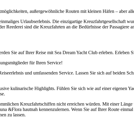
rtmöglichkeiten, außergewöhnliche Routen mit kleinen Häfen – aber al
inmaliges Urlaubserlebnis. Die einzigartige Kreuzfahrtgesellschaft wu
der Reederei sind die Kreuzfahrten an die Bedürfnisse der Passagiere a
en Sie auf Ihrer Reise mit Sea Dream Yacht Club erleben. Erleben Sie
ungsmitglieder für Ihren Service!
 Reiseerlebnis und umfassenden Service. Lassen Sie sich auf beiden Sc
lusive kulinarische Highlights. Fühlen Sie sich wie auf einer eigenen 
se.
ömmlichen Kreuzfahrtschiffen nicht erreichen würden. Mit einer Länge
auna &Flora hautnah kennenzulernen. Wenn Sie auf Ihrer Route einmal 
en zu lassen.