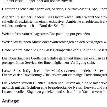
… heißt casual. Leger, aber auf hohem Niveau.
Unaufdringlicher, aber perfekter, Service, Gourmet-Menüs, Spa, Spo
Auf den Reisen der Reederei Sea Dream Yacht Club erwartet Sie ein e
stilvolle Kreuzfahrten in einem exklusiven Ambiente anzubieten. Bei 
wieder, sondern auch an Bord der Schiffe.
Weit entfernt vom Alltagsstress Entspannung pur genießen
Weder Stress, noch Masse oder Warteschlangen an den Ausgängen werd
Beide Schiffe haben je eine Passagierkapazität von 112 und 99 Besatz
Die überschaubare Größe der Schiffe garantiert Ihnen ein exklusives
preisgekrönten Service, der Ihnen täglich zur Verfügung steht.
Lassen Sie sich täglich ein tolles Menü servieren und erleben Sie exk
Dream & der Travellounge-Theuerkorn auf einmalige Entdeckungsrei
Die Yachten steuern Buchten, Häfen und Küsten an, die Sie mit herk
möglich mit den Schiffen eine beeindruckende Natur, Tierwelt und F
Luxus in vollen Zügen zu genießen und sich auf den Yachten verwöhn
Anfrage: