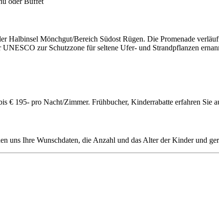
u oder Buffet
er Halbinsel Mönchgut/Bereich Südost Rügen. Die Promenade verläuft d
r UNESCO zur Schutzzone für seltene Ufer- und Strandpflanzen ernan
bis € 195- pro Nacht/Zimmer. Frühbucher, Kinderrabatte erfahren Sie a
den uns Ihre Wunschdaten, die Anzahl und das Alter der Kinder und ger