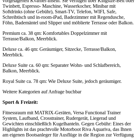
vorgelagerten Kvarner-Inseln. Sie verfügen über Kingsize-Bett oder
Twinbett, Espresso- Maschine, Wasserkocher, Minibar mit
Softdrinks (ohne Gebühr), Smart-TV, Telefon, WIFI, Safe,
Schreibtisch und in-room-iPad, Badezimmer mit Regendusche,
Föhn, Bademäntel und Slipper und möblierte Terrasse oder Balkon.
Premium ca. 38 qm: Komfortables Doppelzimmer mit
Terrasse/Balkon, Meerblick.
Deluxe ca. 46 qm: Geräumiger, Sitzecke, Terrasse/Balkon,
Meerblick.
Deluxe Suite ca. 60 qm: Separater Wohn- und Schlafbereich,
Balkon, Meerblick.
Royal Suite ca. 78 qm: Wie Deluxe Suite, jedoch geräumiger.
Weitere Kategorien auf Anfrage buchbar
Sport & Freizeit:
Fitnessraum mit MATRIX-Geräten, Versa Functional Trainer
System, Laufband, Crosstrainer, Rudergerät, Liegerad und
Gewichten einschließlich Kugelhanteln. Gegen Gebühr: Eines der
Highlights ist das prachtvolle Motorboot Riva Aquariva, das Ihnen
am eigenen Bootsanleger für Ausflüge in die Region zur Verfügung